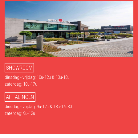
SHOWROOM
dinsdag - vrijdag: 10u-12u & 13u-18u
zaterdag: 10u-17u
AFHALINGEN
dinsdag - vrijdag: 9u-12u & 13u-17u30
zaterdag: 9u-12u