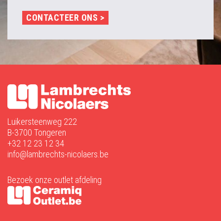
CONTACTEER ONS >
Luikersteenweg 222
B-3700 Tongeren
+32 12 23 12 34
info@lambrechts-nicolaers.be
Bezoek onze outlet afdeling